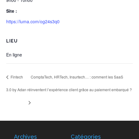
9h00 - 10h00
Site :
https://luma.com/og24s3q0
LIEU
En ligne
Fintech
ComptaTech, HRTech, Insurtech… : comment les SaaS
3.0 by Adan
réinventent l’expérience client grâce au paiement embarqué ?
Archives
Catégories